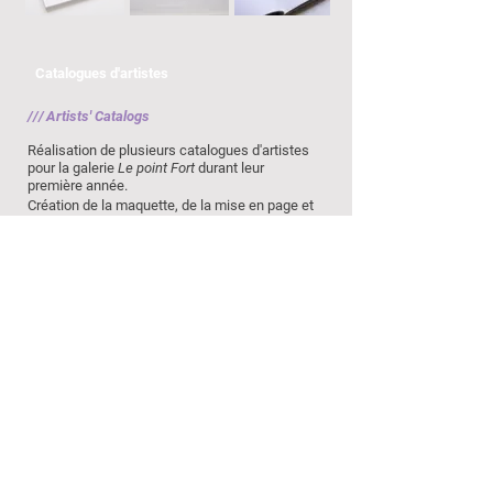
Catalogues d'artistes
///
Artists' Catalogs
Réalisation de plusieurs catalogues d'artistes
pour la galerie
Le point Fort
durant leur
première année.
Création de la maquette, de la mise en page et
des premières et quatrièmes de couverture.
///
Creation of artist's catalogs for the gallery
Le point Fort
during their first year of launching.
Design of the layout, mock-up, front and back
cover.
© Danaé Thomas/2014-2015
CV
Contact