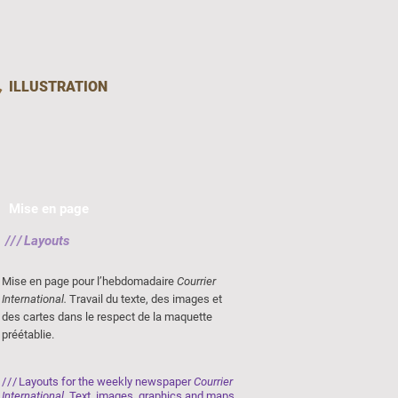
ILLUSTRATION
Mise en page
///
Layouts
Mise en page pour l’hebdomadaire
Courrier
International.
Travail du texte, des images et
des cartes dans le respect de la maquette
préétablie.
///
Layouts for the weekly newspaper
Courrier
International
. Text, images, graphics and maps